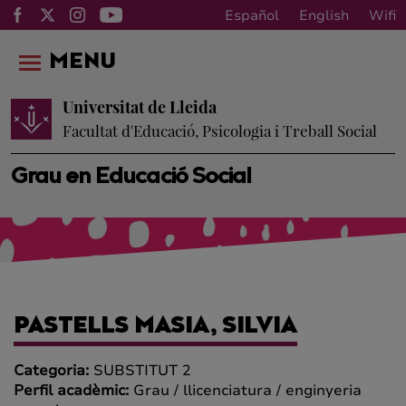
Español
English
Wifi
MENU
Universitat de Lleida
Facultat d'Educació, Psicologia i Treball Social
Grau en Educació Social
PASTELLS MASIA, SILVIA
Categoria:
SUBSTITUT 2
Perfil acadèmic:
Grau / llicenciatura / enginyeria