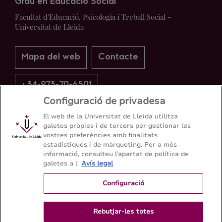
Grau en Educació Social
Facultat d'Educació, Psicologia i Treball Social -
Universitat de Lleida
Mapa del web
Contacte
+34-973-70-6501
Configuració de privadesa
El web de la Universitat de Lleida utilitza
galetes pròpies i de tercers per gestionar les
vostres preferències amb finalitats
estadístiques i de màrqueting. Per a més
informació, consulteu l’apartat de política de
galetes a l'
Avís legal
Configuració
Rebutjar-les totes