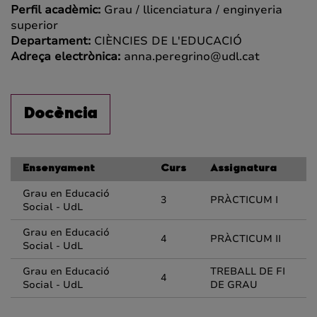
Perfil acadèmic:
Grau / llicenciatura / enginyeria
superior
Departament:
CIÈNCIES DE L'EDUCACIÓ
Adreça electrònica:
anna.peregrino@udl.cat
Docència
Ensenyament
Curs
Assignatura
Grau en Educació
3
PRÀCTICUM I
Social - UdL
Grau en Educació
4
PRÀCTICUM II
Social - UdL
Grau en Educació
TREBALL DE FI
4
Social - UdL
DE GRAU