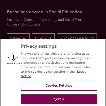
Bachelor's degree in Social Education
Faculty of Educatio, Psychology and Social Work -
Universitat de Lleida
Sitemap
Contact
+34-973-70-6501
Privacy settings
The website of the University of Lleida uses
first- and third-party cookies to manage your
preferences for statistical and marketing
purposes. For more information, please refer
to the cookies policy section in the
Legal
Notice
Cookies Settings
Reject All