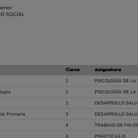
perior
JO SOCIAL
Curso
Asignatura
1
PSICOLOGÍA DE LA
logia
1
PSICOLOGÍA DE LA
2
DESARROLLO SALUD
Ed. Primaria
3
DESARROLLO SALUD
4
TRABAJO DE FIN D
4
PRÁCTICAS III