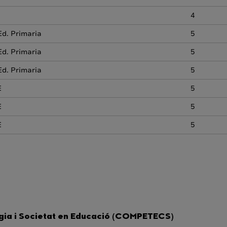
4
Ed. Primaria
5
Ed. Primaria
5
Ed. Primaria
5
E
5
E
5
E
5
ia i Societat en Educació (COMPETECS)