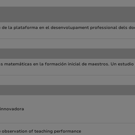
u de la plataforma en el desenvolupament professional dels doc
las matemáticas en la formación inicial de maestros. Un estudio
 innovadora
he observation of teaching performance