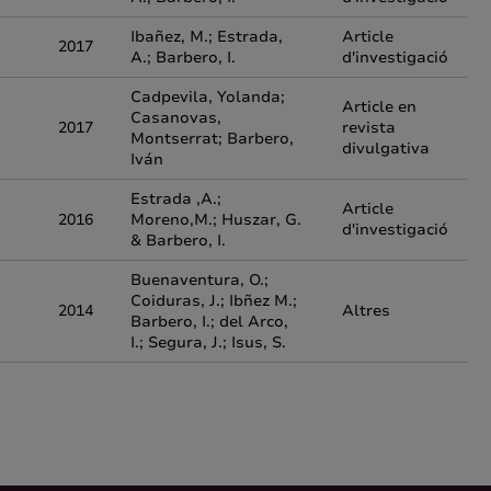
Ibañez, M.; Estrada,
Article
2017
A.; Barbero, I.
d'investigació
Cadpevila, Yolanda;
Article en
Casanovas,
2017
revista
Montserrat; Barbero,
divulgativa
Iván
Estrada ,A.;
Article
2016
Moreno,M.; Huszar, G.
d'investigació
& Barbero, I.
Buenaventura, O.;
Coiduras, J.; Ibñez M.;
2014
Altres
Barbero, I.; del Arco,
I.; Segura, J.; Isus, S.