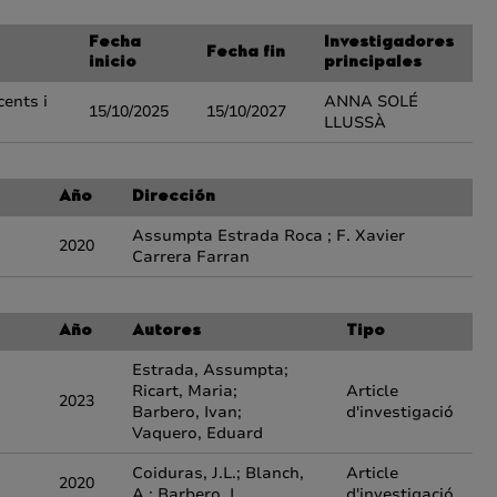
Fecha
Investigadores
Fecha fin
inicio
principales
ents i
ANNA SOLÉ
15/10/2025
15/10/2027
LLUSSÀ
Año
Dirección
Assumpta Estrada Roca ; F. Xavier
2020
Carrera Farran
Año
Autores
Tipo
Estrada, Assumpta;
Ricart, Maria;
Article
2023
Barbero, Ivan;
d'investigació
Vaquero, Eduard
Coiduras, J.L.; Blanch,
Article
2020
A.; Barbero, I.
d'investigació