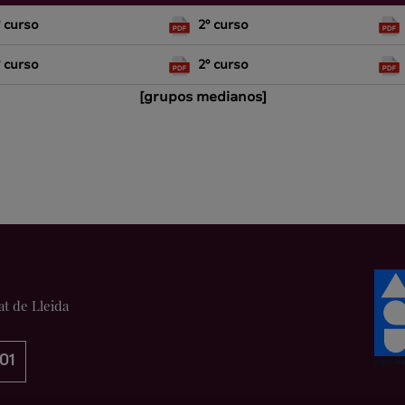
º curso
2º curso
º curso
2º curso
[grupos medianos]
at de Lleida
01