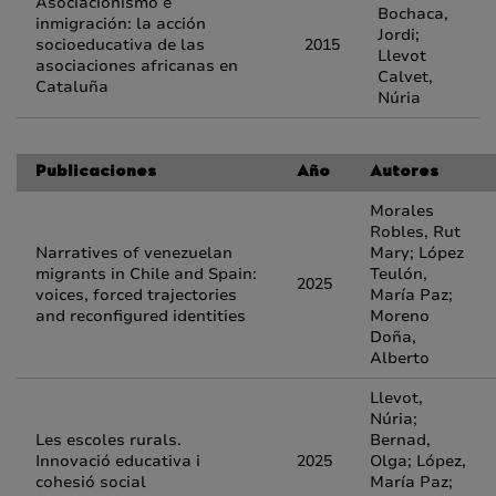
Asociacionismo e
Bochaca,
inmigración: la acción
Jordi;
socioeducativa de las
2015
Llevot
asociaciones africanas en
Calvet,
Cataluña
Núria
Publicaciones
Año
Autores
Morales
Robles, Rut
Narratives of venezuelan
Mary; López
migrants in Chile and Spain:
Teulón,
2025
voices, forced trajectories
María Paz;
and reconfigured identities
Moreno
Doña,
Alberto
Llevot,
Núria;
Les escoles rurals.
Bernad,
Innovació educativa i
2025
Olga; López,
cohesió social
María Paz;