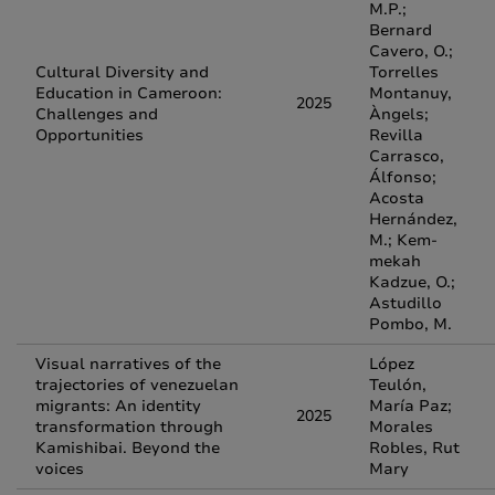
M.P.;
Bernard
Cavero, O.;
Cultural Diversity and
Torrelles
Education in Cameroon:
Montanuy,
2025
Challenges and
Àngels;
Opportunities
Revilla
Carrasco,
Álfonso;
Acosta
Hernández,
M.; Kem-
mekah
Kadzue, O.;
Astudillo
Pombo, M.
Visual narratives of the
López
trajectories of venezuelan
Teulón,
migrants: An identity
María Paz;
2025
transformation through
Morales
Kamishibai. Beyond the
Robles, Rut
voices
Mary