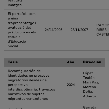
realitats i
imatges
El portafoli com
a eina
d'aprenentatge i
RAMON
avaluació del
24/11/2006
23/11/2007
RIBES
pràcticum en els
CASTE
estudis
d'Educació
Social
Tesis
Año
Dirección
Reconfiguración de
López
identidades en procesos
Teulón,
migratorios desde una
Mari Paz;
perspectiva
2024
Moreno
interdisciplinaria: trayectos
Doña,
narrativos de sujetos
Alberto
migrantes venezolanos
Garreta