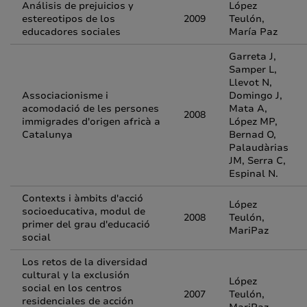
Análisis de prejuicios y
López
estereotipos de los
2009
Teulón,
educadores sociales
María Paz
Garreta J,
Samper L,
Llevot N,
Associacionisme i
Domingo J,
acomodació de les persones
Mata A,
2008
immigrades d'origen africà a
López MP,
Catalunya
Bernad O,
Palaudàrias
JM, Serra C,
Espinal N.
Contexts i àmbits d'acció
López
socioeducativa, modul de
2008
Teulón,
primer del grau d'educació
MariPaz
social
Los retos de la diversidad
cultural y la exclusión
López
social en los centros
2007
Teulón,
residenciales de acción