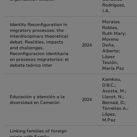
Rodríguez,
J.A.
Morales
Identity Reconfiguration in
Robles,
migratory processes: the
Ruth Mary;
interdiscipinary theoretical
Moreno
debat. Realities, impacts
2024
Doña,
and challenges.
Alberto;
Reconfiguracion identitaria
López
en procesos migratorios: el
Teulón,
debate teórico inter
María Paz
Kamkou,
D.B.C.;
Acosta, M.;
Educación y atención a la
Llevot, N.;
2024
diversidad en Camerún
Bernad, O.;
Torrelles A.;
López,
M.Paz
Linking families of foreign
origin with Family