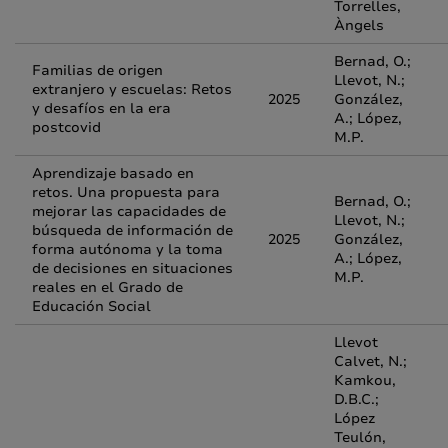
Torrelles,
Àngels
Bernad, O.;
Familias de origen
Llevot, N.;
extranjero y escuelas: Retos
2025
González,
y desafíos en la era
A.; López,
postcovid
M.P.
Aprendizaje basado en
retos. Una propuesta para
Bernad, O.;
mejorar las capacidades de
Llevot, N.;
búsqueda de información de
2025
González,
forma autónoma y la toma
A.; López,
de decisiones en situaciones
M.P.
reales en el Grado de
Educación Social
Llevot
Calvet, N.;
Kamkou,
D.B.C.;
López
Teulón,