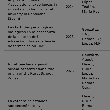
López
Associations: experiences in
2024
Teulón,
schools with high cultural
María Paz
diversity in Barcelona
(Spain)
Las tertulias pedagógicas
González,
dialógicas en la enseñanza
J.A.;
de la historia de la
2023
Bernad, O.;
educación. Una experiencia
López, M.P.
de formación on-line
González,
Agustí;
Rural teachers against
Llevot,
school concentrations: the
Núira;
2023
origin of the Rural School
López,
Zones.
María Paz;
Bernad,
Olga
Llevot,
La cátedra de estudios
Núria;
socioeconómicos y
Bernad,