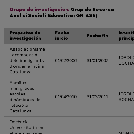
Grupo de investigación:
Grup de Recerca
Anàlisi Social i Educativa (GR-ASE)
Proyectos de
Fecha
Invest
Fecha fin
investigación
inicio
princi
Associacionisme
i acomodació
JORDI
dels immigrants
01/02/2006
31/01/2007
BOCH
d'origen africà a
Catalunya
Famílies
immigrades i
escoles:
JORDI
01/04/2010
31/03/2011
dinàmiques de
BOCH
relació a
Catalunya
Docència
Universitària en
el marc europeu.
MONTS