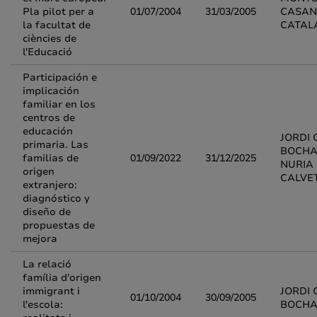
Pla pilot per a
01/07/2004
31/03/2005
CASAN
la facultat de
CATAL
ciències de
l'Educació
Participación e
implicación
familiar en los
centros de
educación
JORDI
primaria. Las
BOCHA
familias de
01/09/2022
31/12/2025
NURIA
origen
CALVE
extranjero:
diagnóstico y
diseño de
propuestas de
mejora
La relació
família d'origen
immigrant i
JORDI
01/10/2004
30/09/2005
l'escola:
BOCH