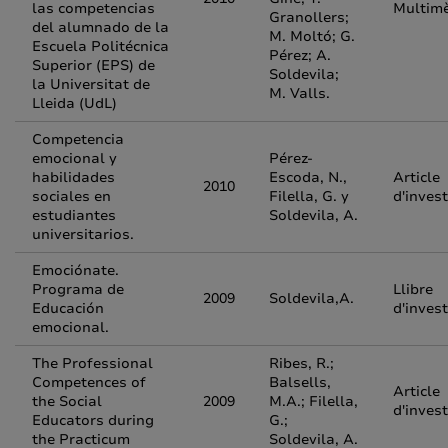
las competencias
Multim
Granollers;
del alumnado de la
M. Moltó; G.
Escuela Politécnica
Pérez; A.
Superior (EPS) de
Soldevila;
la Universitat de
M. Valls.
Lleida (UdL)
Competencia
emocional y
Pérez-
habilidades
Escoda, N.,
Article
2010
sociales en
Filella, G. y
d'inves
estudiantes
Soldevila, A.
universitarios.
Emociónate.
Programa de
Llibre
2009
Soldevila,A.
Educación
d'inves
emocional.
The Professional
Ribes, R.;
Competences of
Balsells,
Article
the Social
2009
M.A.; Filella,
d'inves
Educators during
G.;
the Practicum
Soldevila, A.