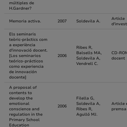
múltiples de
H.Gardner?
Article
Memoria activa.
2007
Soldevila A.
d'inves
Els seminaris
teòric-pràctics com
a experiència
Ribes R,
d'innovació docent.
Balsells MA,
CD-RO
[Los seminarios
2006
Soldevila A,
docent
teórico-prácticos
Vendrell C.
como experiencia
de innovación
docente]
A proposal of
contents to
develop the
Filella G,
emotional
Soldevila A,
Article 
2006
conscience and
Ribes R,
premsa
regulation in the
Agulló MJ.
Primary School
Education