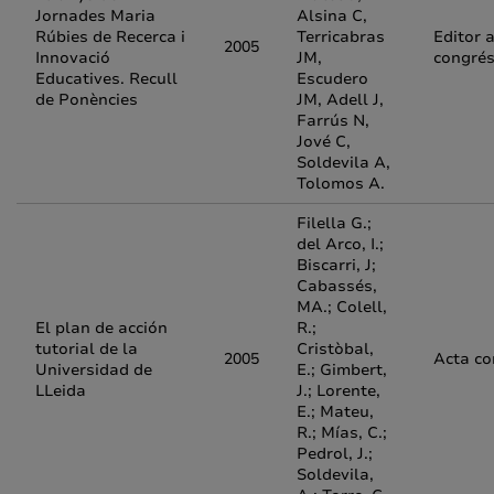
Jornades Maria
Alsina C,
Rúbies de Recerca i
Terricabras
Editor 
2005
Innovació
JM,
congré
Educatives. Recull
Escudero
de Ponències
JM, Adell J,
Farrús N,
Jové C,
Soldevila A,
Tolomos A.
Filella G.;
del Arco, I.;
Biscarri, J;
Cabassés,
MA.; Colell,
El plan de acción
R.;
tutorial de la
Cristòbal,
2005
Acta co
Universidad de
E.; Gimbert,
LLeida
J.; Lorente,
E.; Mateu,
R.; Mías, C.;
Pedrol, J.;
Soldevila,