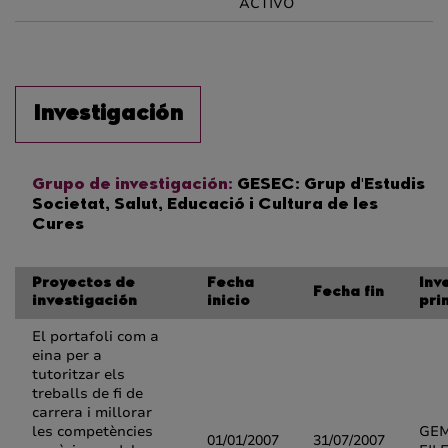
ACTIVO
Investigación
Grupo de investigación:
GESEC: Grup d'Estudis
Societat, Salut, Educació i Cultura de les
Cures
Proyectos de
Fecha
Inv
Fecha fin
investigación
inicio
pri
El portafoli com a
eina per a
tutoritzar els
treballs de fi de
carrera i millorar
les competències
GE
01/01/2007
31/07/2007