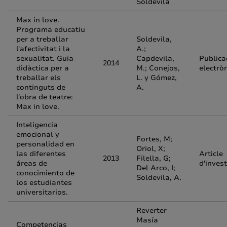
Soldevila
Max in love.
Programa educatiu
per a treballar
Soldevila,
l'afectivitat i la
A.;
sexualitat. Guia
Capdevila,
Publica
2014
didàctica per a
M.; Conejos,
electrò
treballar els
L. y Gómez,
continguts de
A.
l'obra de teatre:
Max in love.
Inteligencia
emocional y
Fortes, M;
personalidad en
Oriol, X;
las diferentes
Article
2013
Filella, G;
áreas de
d'inves
Del Arco, I;
conocimiento de
Soldevila, A.
los estudiantes
universitarios.
Reverter
Masía
Competencias