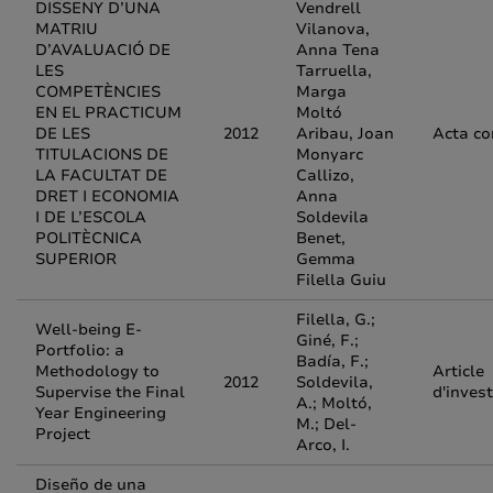
DISSENY D’UNA
Vendrell
MATRIU
Vilanova,
D’AVALUACIÓ DE
Anna Tena
LES
Tarruella,
COMPETÈNCIES
Marga
EN EL PRACTICUM
Moltó
DE LES
2012
Aribau, Joan
Acta co
TITULACIONS DE
Monyarc
LA FACULTAT DE
Callizo,
DRET I ECONOMIA
Anna
I DE L’ESCOLA
Soldevila
POLITÈCNICA
Benet,
SUPERIOR
Gemma
Filella Guiu
Filella, G.;
Well-being E-
Giné, F.;
Portfolio: a
Badía, F.;
Methodology to
Article
2012
Soldevila,
Supervise the Final
d'inves
A.; Moltó,
Year Engineering
M.; Del-
Project
Arco, I.
Diseño de una