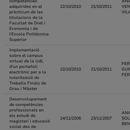
competències
ANA
adquirides en el
22/10/2010
21/10/2011
VEN
pràcticum de les
VIL
titulacions de la
Facultat de Dret i
Economia i de
l'Escola Politècnica
Superior
Implementació
sobre el campus
virtual de la UdL
FE
d'un portafoli
22/10/2010
21/10/2011
GU
electrònic per a la
FE
tutorització de
Treballs Finals de
Grau i Màster
Desenvolupament
de competències
professionals en
ANA
els estudi de
24/11/2006
23/11/2007
SOL
magisteri i educació
BEN
social des de