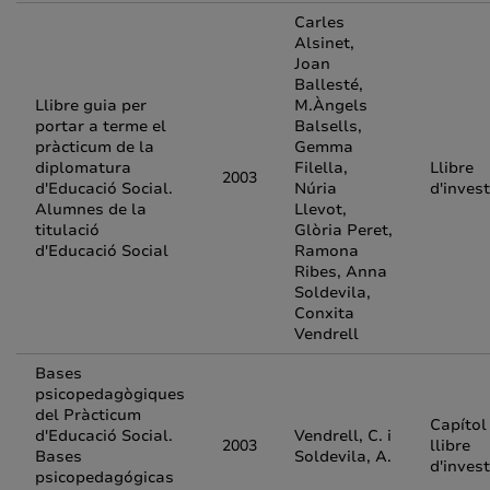
Carles
Alsinet,
Joan
Ballesté,
Llibre guia per
M.Àngels
portar a terme el
Balsells,
pràcticum de la
Gemma
diplomatura
Filella,
Llibre
2003
d'Educació Social.
Núria
d'inves
Alumnes de la
Llevot,
titulació
Glòria Peret,
d'Educació Social
Ramona
Ribes, Anna
Soldevila,
Conxita
Vendrell
Bases
psicopedagògiques
del Pràcticum
Capítol
d'Educació Social.
Vendrell, C. i
2003
llibre
Bases
Soldevila, A.
d'inves
psicopedagógicas