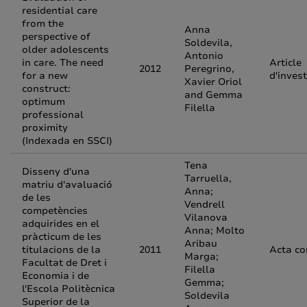
residential care
from the
Anna
perspective of
Soldevila,
older adolescents
Antonio
in care. The need
Article
2012
Peregrino,
for a new
d'inves
Xavier Oriol
construct:
and Gemma
optimum
Filella
professional
proximity
(Indexada en SSCI)
Tena
Disseny d'una
Tarruella,
matriu d'avaluació
Anna;
de les
Vendrell
competències
Vilanova
adquirides en el
Anna; Molto
pràcticum de les
Aribau
titulacions de la
2011
Acta co
Marga;
Facultat de Dret i
Filella
Economia i de
Gemma;
l'Escola Politècnica
Soldevila
Superior de la