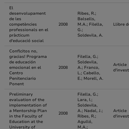
El
desenvolupament
Ribes, R.;
de les
Balsells,
competències
2008
M.A.; Filella,
Llibre 
professionals en el
G.;
pràcticum
Soldevila, A.
d'educació social
Conflcitos no,
gracias! Programa
Filella, G.;
de educación
Soldevila,
Article
emocional en el
2008
A.; Franco,
d'inves
Centro
L.; Cabello,
Penitenciario
E.; Morell, A.
Ponent
Preliminary
Filella, G.;
evaluation of the
Lara, I.;
implementation of
Soldevila,
a Mentorship Plan
A.; Nadal, J.;
Article
2008
in the Faculty of
Ribes, R.;
d'inves
Education at the
Agulló,
University of
M.A.;