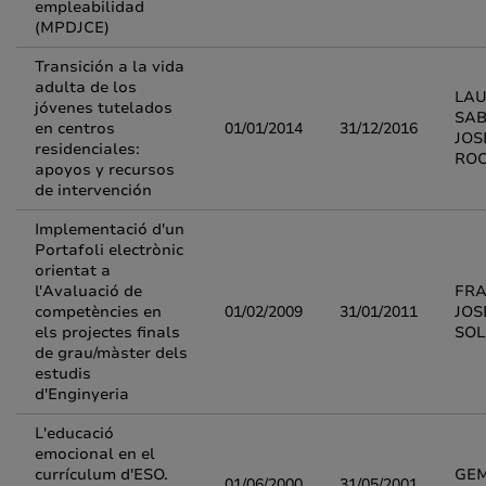
empleabilidad
(MPDJCE)
Transición a la vida
adulta de los
LA
jóvenes tutelados
SAB
en centros
01/01/2014
31/12/2016
JOS
residenciales:
RO
apoyos y recursos
de intervención
Implementació d'un
Portafoli electrònic
orientat a
l'Avaluació de
FRA
competències en
01/02/2009
31/01/2011
JOS
els projectes finals
SO
de grau/màster dels
estudis
d'Enginyeria
L'educació
emocional en el
currículum d'ESO.
GE
01/06/2000
31/05/2001