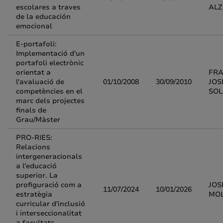
escolares a traves
ALZ
de la educación
emocional
E-portafoli:
Implementació d'un
portafoli electrònic
orientat a
FRA
l'avaluació de
01/10/2008
30/09/2010
JOS
competències en el
SO
marc dels projectes
finals de
Grau/Màster
PRO-RIES:
Relacions
intergeneracionals
a l'educació
superior. La
profiguració com a
JOS
11/07/2024
10/01/2026
estratègia
MOL
curricular d'inclusió
i interseccionalitat
a facultats