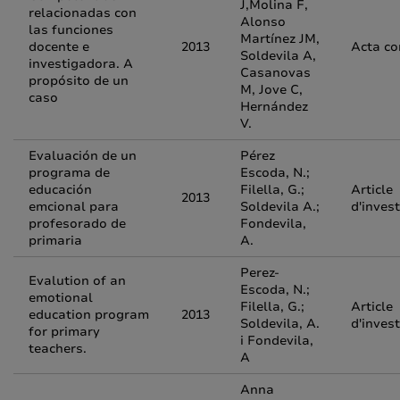
J,Molina F,
relacionadas con
Alonso
las funciones
Martínez JM,
docente e
2013
Acta co
Soldevila A,
investigadora. A
Casanovas
propósito de un
M, Jove C,
caso
Hernández
V.
Evaluación de un
Pérez
programa de
Escoda, N.;
educación
Filella, G.;
Article
2013
emcional para
Soldevila A.;
d'inves
profesorado de
Fondevila,
primaria
A.
Perez-
Evalution of an
Escoda, N.;
emotional
Filella, G.;
Article
education program
2013
Soldevila, A.
d'inves
for primary
i Fondevila,
teachers.
A
Anna