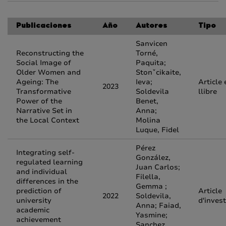
Publicaciones
Año
Autores
Tipo
Sanvicen
Reconstructing the
Torné,
Social Image of
Paquita;
Older Women and
Stonˇcikaite,
Ageing: The
Ieva;
Article 
2023
Transformative
Soldevila
llibre
Power of the
Benet,
Narrative Set in
Anna;
the Local Context
Molina
Luque, Fidel
Pérez
Integrating self-
González,
regulated learning
Juan Carlos;
and individual
Filella,
differences in the
Gemma ;
prediction of
Article
2022
Soldevila,
university
d'inves
Anna; Faiad,
academic
Yasmine;
achievement
Sanchez