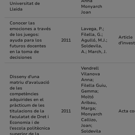
Anna
Universitat de
Monyarch
Lleida
Joan
Conocer las
emociones a través
Lavega, P.;
de los juegos:
Filella, G.;
Article
ayuda para los
2011
Agulló, M.J.;
d'inves
futuros docentes
Soldevila,
en la toma de
A.; March, J.
decisiones
Vendrell
Vilanova
Disseny d'una
Anna;
matriu d'avaluació
Filella Guiu,
de les
Gemma;
competències
Moltó
adquirides en el
Aribau,
pràcticum de les
Marga;
titulacions de la
2011
Acta co
Monyarch
faculatat de Dret i
Callizo,
Economia i de
Joan;
l'escola politècnica
Soldevila
superior de la