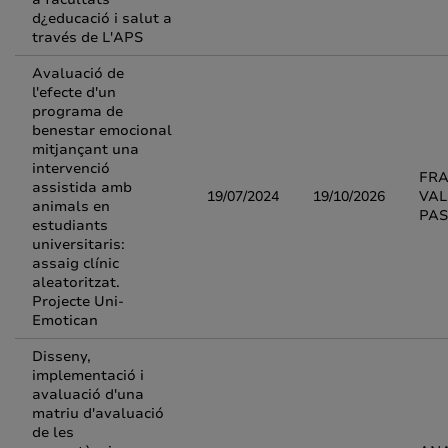
d¿educació i salut a
través de L'APS
Avaluació de
l'efecte d'un
programa de
benestar emocional
mitjançant una
intervenció
FR
assistida amb
19/07/2024
19/10/2026
VAL
animals en
PA
estudiants
universitaris:
assaig clínic
aleatoritzat.
Projecte Uni-
Emotican
Disseny,
implementació i
avaluació d'una
matriu d'avaluació
de les