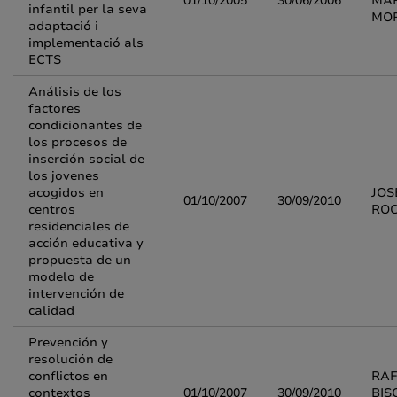
01/10/2005
30/06/2006
MA
infantil per la seva
MO
adaptació i
implementació als
ECTS
Análisis de los
factores
condicionantes de
los procesos de
inserción social de
los jovenes
acogidos en
JOS
01/10/2007
30/09/2010
centros
RO
residenciales de
acción educativa y
propuesta de un
modelo de
intervención de
calidad
Prevención y
resolución de
conflictos en
RAF
contextos
01/10/2007
30/09/2010
BIS