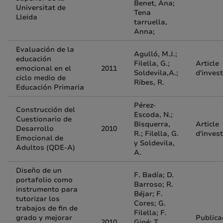
Benet, Ana;
Universitat de
Tena
Lleida
tarruella,
Anna;
Evaluación de la
Agulló, M.J.;
educación
Filella, G.;
Article
emocional en el
2011
Soldevila,A.;
d'inves
ciclo medio de
Ribes, R.
Educación Primaria
Pérez-
Construcción del
Escoda, N.;
Cuestionario de
Bisquerra,
Article
Desarrollo
2010
R.; Filella, G.
d'inves
Emocional de
y Soldevila,
Adultos (QDE-A)
A.
Diseño de un
F. Badía; D.
portafolio como
Barroso; R.
instrumento para
Béjar; F.
tutorizar los
Cores; G.
trabajos de fin de
Filella; F.
grado y mejorar
Publica
2010
Giné; T.