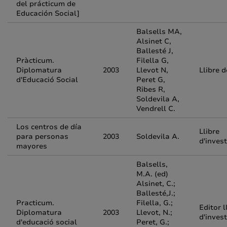
del prácticum de
Educación Social]
Balsells MA,
Alsinet C,
Ballesté J,
Pràcticum.
Filella G,
Diplomatura
2003
Llevot N,
Llibre 
d'Educació Social
Peret G,
Ribes R,
Soldevila A,
Vendrell C.
Los centros de día
Llibre
para personas
2003
Soldevila A.
d'inves
mayores
Balsells,
M.A. (ed)
Alsinet, C.;
Ballesté,J.;
Practicum.
Filella, G.;
Editor l
Diplomatura
2003
Llevot, N.;
d'inves
d'educació social
Peret, G.;