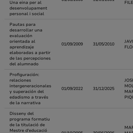
Una eina per al
FIL
desenvolupament
personal i social
Pautas para
desarrollar una
evaluación
orientada al
JAV
01/09/2009
31/05/2010
aprendizaje
FLO
elaboradas a partir
de las percepciones
del alumnado
Profiguración:
relaciones
JOS
intergeneracionales
MOL
01/09/2022
31/12/2025
y superación del
MAR
edadismo a través
PIQ
de la narrativa
Disseny del
programa formatiu
de la titulació de
MAR
Mestre d'educació