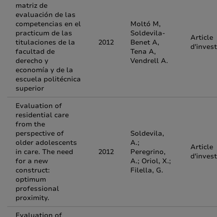
matriz de
evaluación de las
competencias en el
Moltó M,
practicum de las
Soldevila-
Article
titulaciones de la
2012
Benet A,
d'inves
facultad de
Tena A,
derecho y
Vendrell A.
economía y de la
escuela politécnica
superior
Evaluation of
residential care
from the
perspective of
Soldevila,
older adolescents
A.;
Article
in care. The need
2012
Peregrino,
d'inves
for a new
A.; Oriol, X.;
construct:
Filella, G.
optimum
professional
proximity.
Evaluation of