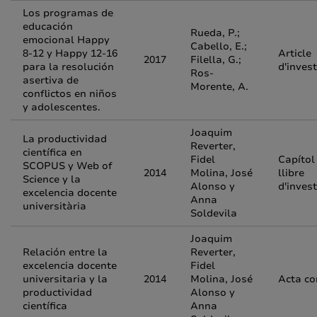
Los programas de
educación
Rueda, P.;
emocional Happy
Cabello, E.;
8-12 y Happy 12-16
Article
2017
Filella, G.;
para la resolución
d'inves
Ros-
asertiva de
Morente, A.
conflictos en niños
y adolescentes.
Joaquim
La productividad
Reverter,
científica en
Fidel
Capítol
SCOPUS y Web of
2014
Molina, José
llibre
Science y la
Alonso y
d'inves
excelencia docente
Anna
universitària
Soldevila
Joaquim
Relación entre la
Reverter,
excelencia docente
Fidel
universitaria y la
2014
Molina, José
Acta co
productividad
Alonso y
científica
Anna