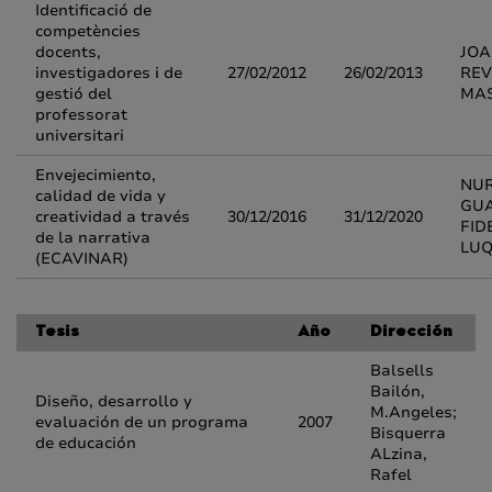
Identificació de
competències
docents,
JOA
investigadores i de
27/02/2012
26/02/2013
REV
gestió del
MAS
professorat
universitari
Envejecimiento,
NUR
calidad de vida y
GUA
creatividad a través
30/12/2016
31/12/2020
FID
de la narrativa
LU
(ECAVINAR)
Tesis
Año
Dirección
Balsells
Bailón,
Diseño, desarrollo y
M.Angeles;
evaluación de un programa
2007
Bisquerra
de educación
ALzina,
Rafel