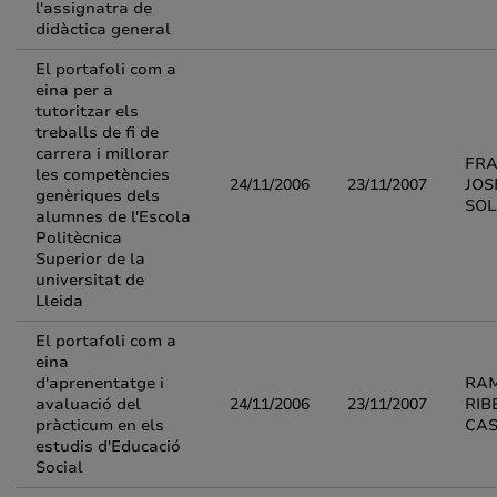
l'assignatra de
didàctica general
El portafoli com a
eina per a
tutoritzar els
treballs de fi de
carrera i millorar
FRA
les competències
24/11/2006
23/11/2007
JOS
genèriques dels
SO
alumnes de l'Escola
Politècnica
Superior de la
universitat de
Lleida
El portafoli com a
eina
d'aprenentatge i
RA
avaluació del
24/11/2006
23/11/2007
RIB
pràcticum en els
CAS
estudis d'Educació
Social