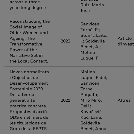
across a three-
Ruiz, Maria
year-long degree
Jose
Reconstructing the
Sanvicen
Social Image of
Torné, P.;
Older Women and
Stonˇcikaite,
Ageing: The
Article
2022
I.; Soldevila
Transformative
d'inves
Benet, A.;
Power of the
Molina
Narrative Set in
Luque, F.
the Local Context.
Noves normalitats
Molina
i Objectius de
Luque, Fidel;
Desenvolupament
Sanvicen
Sostenible 2030.
Torne,
De la teoria
Paquita;
general a la
2021
Miró Miró,
Altres
pràctica concreta.
Deli ;
Propostes d'acció
Kovačević
ODS en el marc de
Kuč, Lana;
les titulacions de
Soldevila
Grau de la FEPTS
Benet, Anna