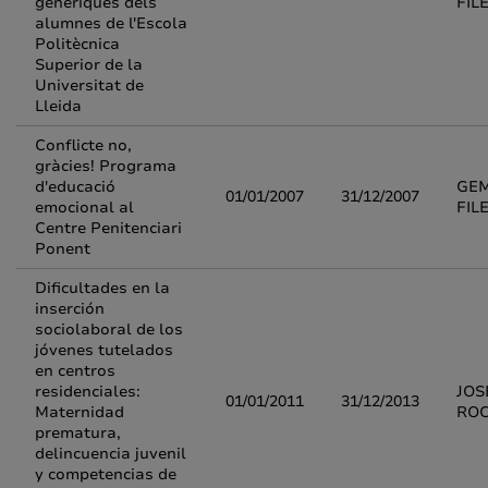
genèriques dels
FIL
alumnes de l'Escola
Politècnica
Superior de la
Universitat de
Lleida
Conflicte no,
gràcies! Programa
d'educació
GE
01/01/2007
31/12/2007
emocional al
FIL
Centre Penitenciari
Ponent
Dificultades en la
inserción
sociolaboral de los
jóvenes tutelados
en centros
residenciales:
JOS
01/01/2011
31/12/2013
Maternidad
RO
prematura,
delincuencia juvenil
y competencias de