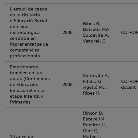
L'estudi de casos
en la titulació
d'Educació Social:
Ribes R,
una eina
Balsells MA,
metodològica
2006
CD-RO
Soldevila A,
centrada en
Vendrell C.
l'aprenentatge de
competències
professionals
Emocionarse
también en las
Soldevila A,
aulas (Contenidos
Filella G,
CD-RO
de Educación
2006
Agulló MJ,
docent
Emocional en la
Ribes R.
etapa Infantil y
Primaria)
Rincón D,
Esteve JM,
Ramírez JL,
Giné C,
10 anys de
Mateo J,