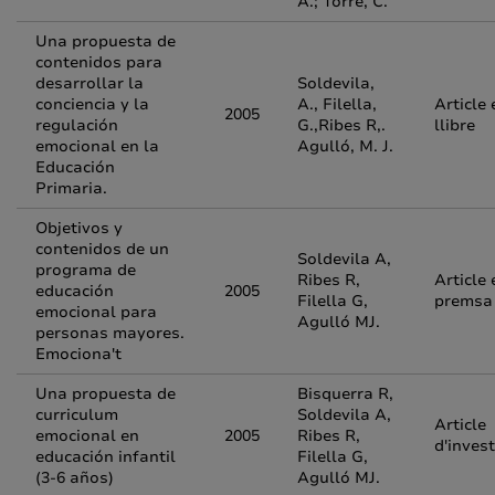
A.; Torre, C.
Una propuesta de
contenidos para
desarrollar la
Soldevila,
conciencia y la
A., Filella,
Article 
2005
regulación
G.,Ribes R,.
llibre
emocional en la
Agulló, M. J.
Educación
Primaria.
Objetivos y
contenidos de un
Soldevila A,
programa de
Ribes R,
Article 
educación
2005
Filella G,
premsa
emocional para
Agulló MJ.
personas mayores.
Emociona't
Una propuesta de
Bisquerra R,
curriculum
Soldevila A,
Article
emocional en
2005
Ribes R,
d'inves
educación infantil
Filella G,
(3-6 años)
Agulló MJ.