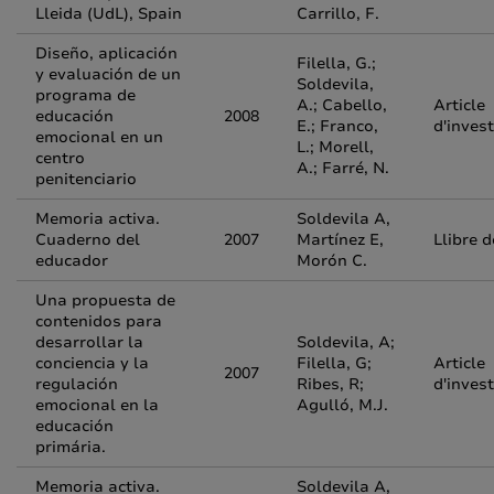
Lleida (UdL), Spain
Carrillo, F.
Diseño, aplicación
Filella, G.;
y evaluación de un
Soldevila,
programa de
A.; Cabello,
Article
educación
2008
E.; Franco,
d'inves
emocional en un
L.; Morell,
centro
A.; Farré, N.
penitenciario
Memoria activa.
Soldevila A,
Cuaderno del
2007
Martínez E,
Llibre 
educador
Morón C.
Una propuesta de
contenidos para
desarrollar la
Soldevila, A;
conciencia y la
Filella, G;
Article
2007
regulación
Ribes, R;
d'inves
emocional en la
Agulló, M.J.
educación
primária.
Memoria activa.
Soldevila A,