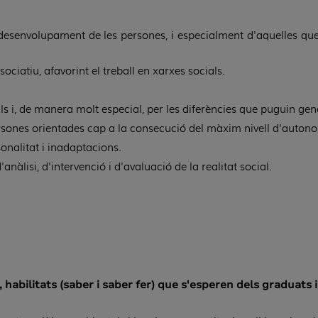
desenvolupament de les persones, i especialment d'aquelles que t
ssociatiu, afavorint el treball en xarxes socials.
ls i, de manera molt especial, per les diferències que puguin gen
persones orientades cap a la consecució del màxim nivell d'auton
onalitat i inadaptacions.
anàlisi, d'intervenció i d'avaluació de la realitat social.
habilitats (saber i saber fer) que s'esperen dels graduats 