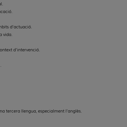
l.
ucació.
mbits d'actuació.
a vida.
context d'intervenció.
.
na tercera llengua, especialment l'anglès.