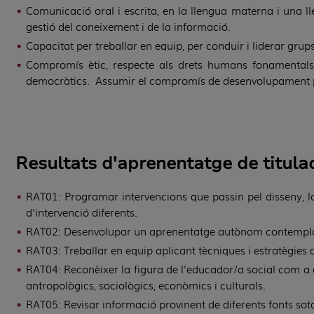
Comunicació oral i escrita, en la llengua materna i una lle
gestió del coneixement i de la informació.
Capacitat per treballar en equip, per conduir i liderar grups
Compromís ètic, respecte als drets humans fonamentals 
democràtics. Assumir el compromís de desenvolupament pe
Resultats d'aprenentatge de titula
RAT01: Programar intervencions que passin pel disseny, la 
d'intervenció diferents.
RAT02: Desenvolupar un aprenentatge autònom contemplant di
RAT03: Treballar en equip aplicant tècniques i estratègies d
RAT04: Reconèixer la figura de l'educador/a social com a a
antropològics, sociològics, econòmics i culturals.
RAT05: Revisar informació provinent de diferents fonts sota 