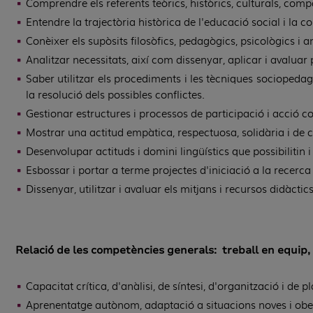
Comprendre els referents teòrics, històrics, culturals, com
Entendre la trajectòria històrica de l'educació social i la 
Conèixer els supòsits filosòfics, pedagògics, psicològics i 
Analitzar necessitats, així com dissenyar, aplicar i avaluar
Saber utilitzar els procediments i les tècniques sociopedagò
la resolució dels possibles conflictes.
Gestionar estructures i processos de participació i acció c
Mostrar una actitud empàtica, respectuosa, solidària i de c
Desenvolupar actituds i domini lingüístics que possibilitin i 
Esbossar i portar a terme projectes d'iniciació a la recerca s
Dissenyar, utilitzar i avaluar els mitjans i recursos didàcti
Relació de les competències generals: treball en equip,
Capacitat crítica, d'anàlisi, de síntesi, d'organització i de pl
Aprenentatge autònom, adaptació a situacions noves i obertu