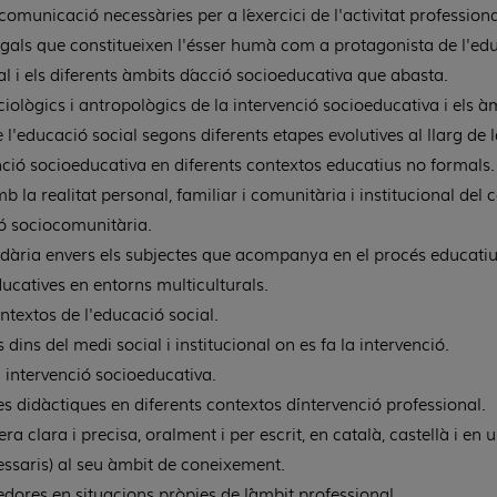
 comunicació necessàries per a l´exercici de l'activitat professiona
 i legals que constitueixen l'ésser humà com a protagonista de l'ed
al i els diferents àmbits d´acció socioeducativa que abasta.
iològics i antropològics de la intervenció socioeducativa i els à
 l'educació social segons diferents etapes evolutives al llarg de l
enció socioeducativa en diferents contextos educatius no formals.
b la realitat personal, familiar i comunitària i institucional del 
ó sociocomunitària.
dària envers els subjectes que acompanya en el procés educatiu
ucatives en entorns multiculturals.
ntextos de l'educació social.
ins del medi social i institucional on es fa la intervenció.
a intervenció socioeducativa.
s didàctiques en diferents contextos d´intervenció professional.
lara i precisa, oralment i per escrit, en català, castellà i en u
essaris) al seu àmbit de coneixement.
ores en situacions pròpies de l´àmbit professional.