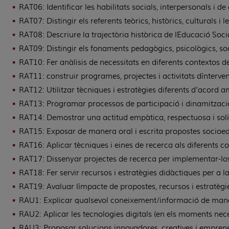
RAT06: Identificar les habilitats socials, interpersonals i de
RAT07: Distingir els referents teòrics, històrics, culturals
RAT08: Descriure la trajectòria històrica de l´Educació Soci
RAT09: Distingir els fonaments pedagògics, psicològics, soc
RAT10: Fer anàlisis de necessitats en diferents contextos de
RAT11: construir programes, projectes i activitats d´interv
RAT12: Utilitzar tècniques i estratègies diferents d'acord am
RAT13: Programar processos de participació i dinamitzaci
RAT14: Demostrar una actitud empàtica, respectuosa i soli
RAT15: Exposar de manera oral i escrita propostes socioed
RAT16: Aplicar tècniques i eines de recerca als diferents co
RAT17: Dissenyar projectes de recerca per implementar-los d
RAT18: Fer servir recursos i estratègies didàctiques per a l
RAT19: Avaluar l´impacte de propostes, recursos i estratègie
RAU1: Explicar qualsevol coneixement/informació de manera c
RAU2: Aplicar les tecnologies digitals (en els moments nec
RAU3: Proposar solucions innovadores, creatives i emprened