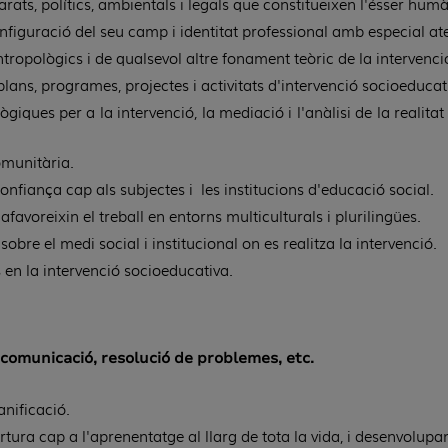
parats, polítics, ambientals i legals que constitueixen l'ésser hu
configuració del seu camp i identitat professional amb especial ate
antropològics i de qualsevol altre fonament teòric de la intervenc
 plans, programes, projectes i activitats d'intervenció socioeduca
giques per a la intervenció, la mediació i l'anàlisi de la realitat
omunitària.
onfiança cap als subjectes i les institucions d'educació social.
afavoreixin el treball en entorns multiculturals i plurilingües.
obre el medi social i institucional on es realitza la intervenció.
cs en la intervenció socioeducativa.
 comunicació, resolució de problemes, etc.
anificació.
ra cap a l'aprenentatge al llarg de tota la vida, i desenvolupame