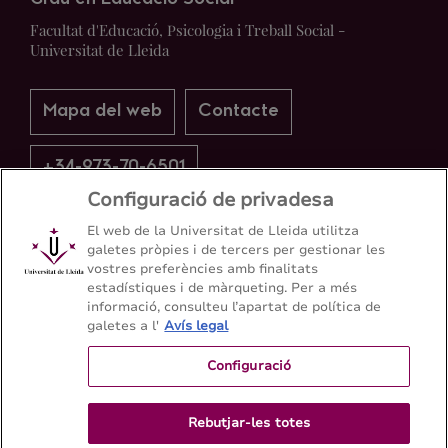
Facultat d'Educació, Psicologia i Treball Social -
Universitat de Lleida
Mapa del web
Contacte
+34-973-70-6501
Configuració de privadesa
El web de la Universitat de Lleida utilitza
galetes pròpies i de tercers per gestionar les
vostres preferències amb finalitats
estadístiques i de màrqueting. Per a més
informació, consulteu l’apartat de política de
galetes a l'
Avís legal
Configuració
Rebutjar-les totes