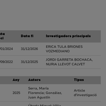
ata
Data fi
Investigadors principals
ici
ERICA TULA BRIONES
/01/2024
31/12/2026
VOZMEDIANO
JORDI GARRETA BOCHACA,
/09/2022
31/12/2025
NURIA LLEVOT CALVET
Any
Autors
Tipus
Serra, María
Article
2025
Florencia; González,
d'investigació
Juan Agustín
Úbeda,Miquel; Villa