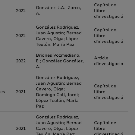
Capítol de
González, J.A.; Zarco,
2022
llibre
A.
d'investigació
González Rodríguez,
Capítol de
Juan Agustín; Bernad
2022
llibre
Cavero, Olga; López
d'investigació
Teulón, María Paz
Briones Vozmediano,
Article
2022
E.; González González,
d'investigació
A.
González Rodríguez,
Juan Agustín; Bernad
Capítol de
Cavero, Olga;
tes
2021
llibre
Domingo Coll, Jordi;
d'investigació
López Teulón, María
Paz
González Rodríguez,
Juan Agustín; Bernad
Capítol de
2021
Cavero, Olga; López
llibre
Teulón, María Paz;
d'investigació