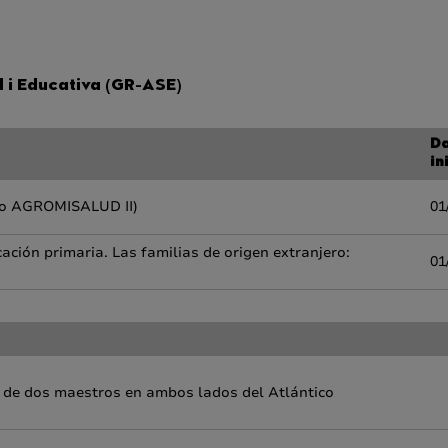
 i Educativa (GR-ASE)
D
in
cto AGROMISALUD II)
01
cación primaria. Las familias de origen extranjero:
01
 de dos maestros en ambos lados del Atlántico