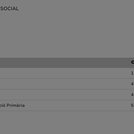
 SOCIAL
C
1
4
4
ció Primària
5