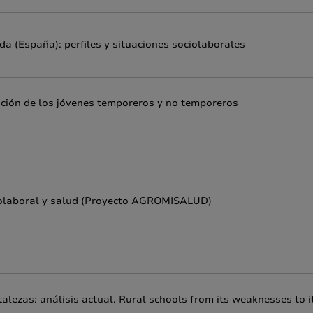
a (España): perfiles y situaciones sociolaborales
mación de los jóvenes temporeros y no temporeros
ciolaboral y salud (Proyecto AGROMISALUD)
alezas: análisis actual. Rural schools from its weaknesses to i