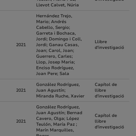
Llevot Calvet, Núria
Hernández Trejo,
Mario; Andrés
Cabello, Sergio;
Garreta i Bochaca,
Jordi; Domingo i Coll,
Llibre
2021
Jordi; Ganau Casas,
d'investigació
Joan; Carol, Joan;
Guerrero, Carles;
Llop, Josep Maria;
Enciso Rodríguez,
Joan Pere; Sala
González Rodríguez,
Capítol de
2021
Juan Agustín;
llibre
Miranda Ruche, Xavier
d'investigació
González Rodríguez,
Juan Agustín; Bernad
Capítol de
Cavero, Olga; López
2021
llibre
Teulón, María Paz ;
d'investigació
Marín Marquilles,
Roger