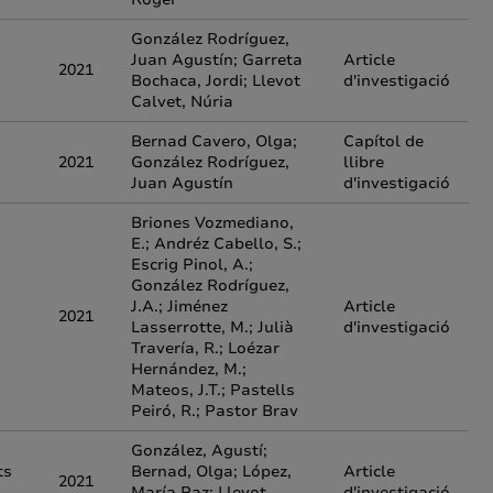
González Rodríguez,
Juan Agustín; Garreta
Article
2021
Bochaca, Jordi; Llevot
d'investigació
Calvet, Núria
Bernad Cavero, Olga;
Capítol de
2021
González Rodríguez,
llibre
Juan Agustín
d'investigació
Briones Vozmediano,
E.; Andréz Cabello, S.;
Escrig Pinol, A.;
González Rodríguez,
J.A.; Jiménez
Article
2021
Lasserrotte, M.; Julià
d'investigació
Travería, R.; Loézar
Hernández, M.;
Mateos, J.T.; Pastells
Peiró, R.; Pastor Brav
González, Agustí;
ts
Bernad, Olga; López,
Article
2021
María Paz; Llevot,
d'investigació