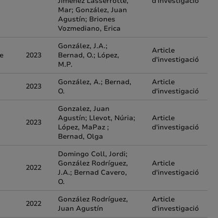
Jiménez Lasserrotte,
d'investigació
Mar; González, Juan
Agustín; Briones
Vozmediano, Erica
González, J.A.;
Article
e
2023
Bernad, O.; López,
d'investigació
M.P.
González, A.; Bernad,
Article
2023
O.
d'investigació
Gonzalez, Juan
Agustín; Llevot, Núria;
Article
2023
López, MaPaz ;
d'investigació
Bernad, Olga
Domingo Coll, Jordi;
González Rodríguez,
Article
2022
J.A.; Bernad Cavero,
d'investigació
O.
González Rodríguez,
Article
2022
Juan Agustín
d'investigació