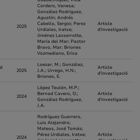
Cordero, Vanesa;
González Rodríguez,
Agustín; Andrés
Cabello, Sergio; Perez
Article
2025
Urdiales, Iratxe;
d'investigació
Jiménez Lasserrotte,
María del Mar; Pastor
Bravo, Mar; Briones
Vozmediano, Erica
Loezar, M.; González,
nd
Article
2025
J.A.; Urrego, H.N.;
d'investigació
Briones, E.
López Teulón, M.P.;
Bernad Cavero, O.;
Article
2024
González Rodríguez,
d'investigació
J.A.
Rodríguez Guerrero,
Luis Alejandro;
Mateos, José Tomás;
Pérez Urdiales, Iratxe;
Article
2024