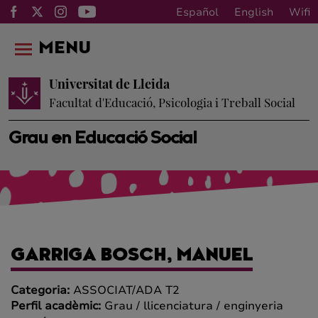
Español
English
Wifi
MENU
Universitat de Lleida
Facultat d'Educació, Psicologia i Treball Social
Grau en Educació Social
GARRIGA BOSCH, MANUEL
Categoria:
ASSOCIAT/ADA T2
Perfil acadèmic:
Grau / llicenciatura / enginyeria