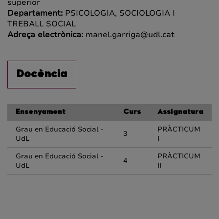
superior
Departament:
PSICOLOGIA, SOCIOLOGIA I
TREBALL SOCIAL
Adreça electrònica:
manel.garriga@udl.cat
Docència
Ensenyament
Curs
Assignatura
Grau en Educació Social -
PRÀCTICUM
3
UdL
I
Grau en Educació Social -
PRÀCTICUM
4
UdL
II