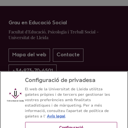
Grau en Educació Social
Facultat d'Educació, Psicologia i Treball Social -
Universitat de Lleida
Mapa del web
Contacte
+34-973-70-6501
Configuració de privadesa
El web de la Universitat de Lleida utilitza
galetes pròpies i de tercers per gestionar les
vostres preferències amb finalitats
estadístiques i de màrqueting. Per a més
informació, consulteu l’apartat de política de
galetes a l'
Avís legal
Configuració