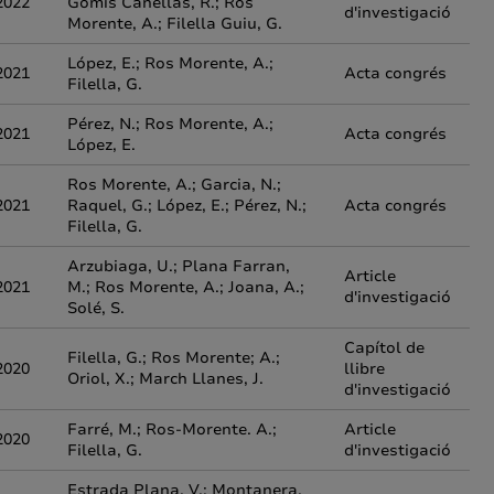
2022
Gomis Cañellas, R.; Ros
d'investigació
Morente, A.; Filella Guiu, G.
López, E.; Ros Morente, A.;
2021
Acta congrés
Filella, G.
Pérez, N.; Ros Morente, A.;
2021
Acta congrés
López, E.
Ros Morente, A.; Garcia, N.;
2021
Raquel, G.; López, E.; Pérez, N.;
Acta congrés
Filella, G.
Arzubiaga, U.; Plana Farran,
Article
2021
M.; Ros Morente, A.; Joana, A.;
d'investigació
Solé, S.
Capítol de
Filella, G.; Ros Morente; A.;
2020
llibre
Oriol, X.; March Llanes, J.
d'investigació
Farré, M.; Ros-Morente. A.;
Article
2020
Filella, G.
d'investigació
Estrada Plana, V.; Montanera,