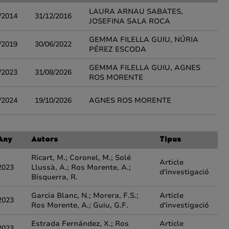
LAURA ARNAU SABATES,
/2014
31/12/2016
JOSEFINA SALA ROCA
GEMMA FILELLA GUIU, NÚRIA
/2019
30/06/2022
PÉREZ ESCODA
GEMMA FILELLA GUIU, AGNES
/2023
31/08/2026
ROS MORENTE
/2024
19/10/2026
AGNES ROS MORENTE
Any
Autors
Tipus
Ricart, M.; Coronel, M.; Solé
Article
2023
Llussà, A.; Ros Morente, A.;
d'investigació
Bisquerra, R.
Garcia Blanc, N.; Morera, F.S.;
Article
2023
Ros Morente, A.; Guiu, G.F.
d'investigació
Estrada Fernández, X.; Ros
Article
2023