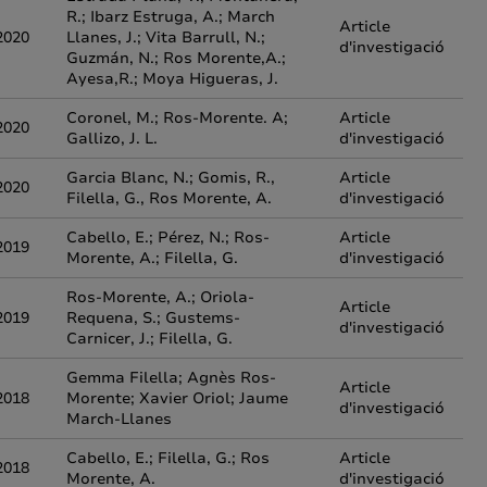
R.; Ibarz Estruga, A.; March
Article
2020
Llanes, J.; Vita Barrull, N.;
d'investigació
Guzmán, N.; Ros Morente,A.;
Ayesa,R.; Moya Higueras, J.
Coronel, M.; Ros-Morente. A;
Article
2020
Gallizo, J. L.
d'investigació
Garcia Blanc, N.; Gomis, R.,
Article
2020
Filella, G., Ros Morente, A.
d'investigació
Cabello, E.; Pérez, N.; Ros-
Article
2019
Morente, A.; Filella, G.
d'investigació
Ros-Morente, A.; Oriola-
Article
2019
Requena, S.; Gustems-
d'investigació
Carnicer, J.; Filella, G.
Gemma Filella; Agnès Ros-
Article
2018
Morente; Xavier Oriol; Jaume
d'investigació
March-Llanes
Cabello, E.; Filella, G.; Ros
Article
2018
Morente, A.
d'investigació