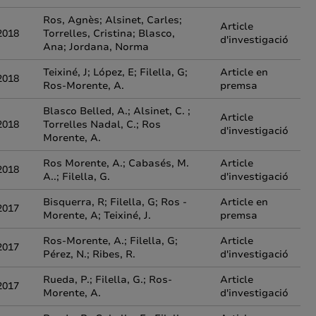
Ros, Agnès; Alsinet, Carles;
Article
2018
Torrelles, Cristina; Blasco,
d'investigació
Ana; Jordana, Norma
Teixiné, J; López, E; Filella, G;
Article en
2018
Ros-Morente, A.
premsa
Blasco Belled, A.; Alsinet, C. ;
Article
2018
Torrelles Nadal, C.; Ros
d'investigació
Morente, A.
Ros Morente, A.; Cabasés, M.
Article
2018
A..; Filella, G.
d'investigació
Bisquerra, R; Filella, G; Ros -
Article en
2017
Morente, A; Teixiné, J.
premsa
Ros-Morente, A.; Filella, G;
Article
2017
Pérez, N.; Ribes, R.
d'investigació
Rueda, P.; Filella, G.; Ros-
Article
2017
Morente, A.
d'investigació