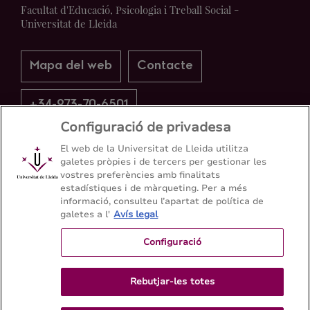
Facultat d'Educació, Psicologia i Treball Social -
Universitat de Lleida
Mapa del web
Contacte
+34-973-70-6501
Configuració de privadesa
El web de la Universitat de Lleida utilitza
galetes pròpies i de tercers per gestionar les
vostres preferències amb finalitats
estadístiques i de màrqueting. Per a més
informació, consulteu l’apartat de política de
galetes a l'
Avís legal
Configuració
Rebutjar-les totes